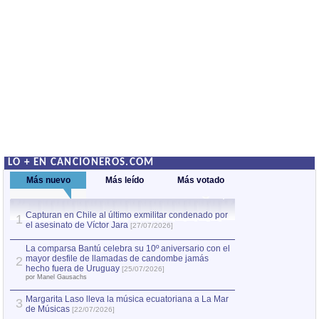
LO + EN CANCIONEROS.COM
Más nuevo
Más leído
Más votado
Capturan en Chile al último exmilitar condenado por
La comparsa Bantú
1
el asesinato de Víctor Jara
mayor desfile de
1
[27/07/2026]
hecho fuera de U
por Manel Gausachs
La comparsa Bantú celebra su 10º aniversario con el
mayor desfile de llamadas de candombe jamás
2
Capturan en Chile
2
hecho fuera de Uruguay
[25/07/2026]
el asesinato de Ví
por Manel Gausachs
Margarita Laso lleva la música ecuatoriana a La Mar
3
de Músicas
[22/07/2026]