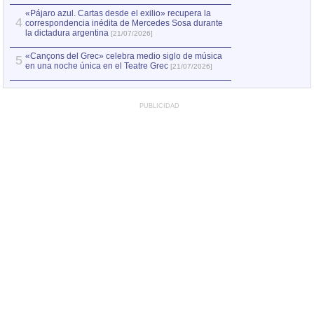
«Pájaro azul. Cartas desde el exilio» recupera la
4
correspondencia inédita de Mercedes Sosa durante
la dictadura argentina
[21/07/2026]
«Cançons del Grec» celebra medio siglo de música
5
en una noche única en el Teatre Grec
[21/07/2026]
PUBLICIDAD