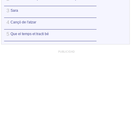
3
3
Sara
Sara
4
4
Cançó de l'atzar
Que el temps et tr
5
5
Que el temps et tracti bé
Llums de colors (l
PUBLICIDAD