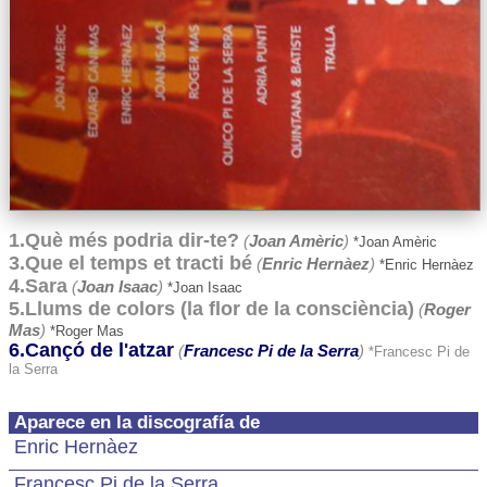
1.Què més podria dir-te?
(
Joan Amèric
)
*Joan Amèric
3.Que el temps et tracti bé
(
Enric Hernàez
)
*Enric Hernàez
4.Sara
(
Joan Isaac
)
*Joan Isaac
5.Llums de colors (la flor de la consciència)
(
Roger
Mas
)
*Roger Mas
6.Cançó de l'atzar
(
Francesc Pi de la Serra
)
*Francesc Pi de
la Serra
Aparece en la discografía de
Enric Hernàez
Francesc Pi de la Serra