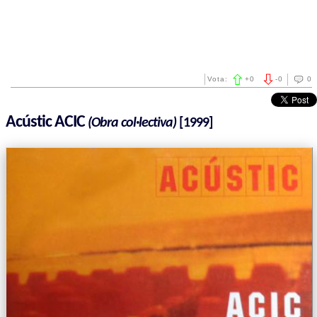
Vota:
+
0
-
0
0
Acústic ACIC
(Obra col·lectiva)
[1999]