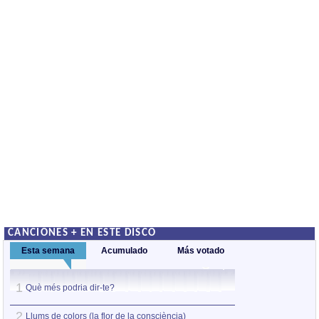
CANCIONES + EN ESTE DISCO
Esta semana
Acumulado
Más votado
1
1
Què més podria dir-te?
Què més podria d
2
2
Llums de colors (la flor de la consciència)
Cançó de l'atzar