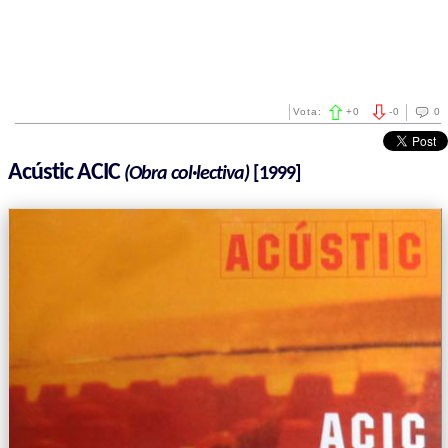
Vota:
+
0
-
0
0
Acústic ACIC
(Obra col·lectiva)
[1999]