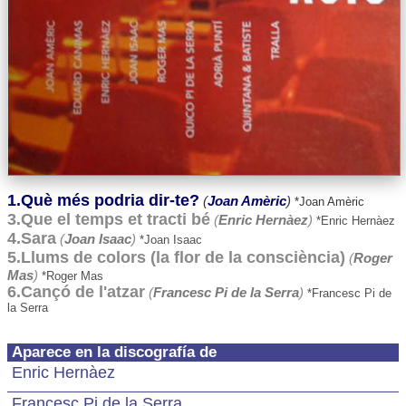
1.Què més podria dir-te?
(
Joan Amèric
)
*Joan Amèric
3.Que el temps et tracti bé
(
Enric Hernàez
)
*Enric Hernàez
4.Sara
(
Joan Isaac
)
*Joan Isaac
5.Llums de colors (la flor de la consciència)
(
Roger
Mas
)
*Roger Mas
6.Cançó de l'atzar
(
Francesc Pi de la Serra
)
*Francesc Pi de
la Serra
Aparece en la discografía de
Enric Hernàez
Francesc Pi de la Serra