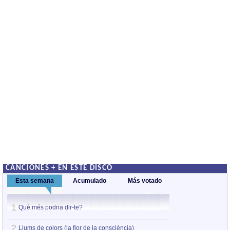
CANCIONES + EN ESTE DISCO
Esta semana
Acumulado
Más votado
1
1
Què més podria dir-te?
Què més podria d
2
2
Llums de colors (la flor de la consciència)
Cançó de l'atzar