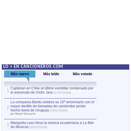
LO + EN CANCIONEROS.COM
Más nuevo
Más leído
Más votado
Capturan en Chile al último exmilitar condenado por
La comparsa Bantú
1
el asesinato de Víctor Jara
mayor desfile de
1
[27/07/2026]
hecho fuera de U
por Manel Gausachs
La comparsa Bantú celebra su 10º aniversario con el
mayor desfile de llamadas de candombe jamás
2
Capturan en Chile
2
hecho fuera de Uruguay
[25/07/2026]
el asesinato de Ví
por Manel Gausachs
Margarita Laso lleva la música ecuatoriana a La Mar
Margarita Laso ll
3
3
de Músicas
de Músicas
[22/07/2026]
[22/07