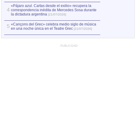
«Pájaro azul. Cartas desde el exilio» recupera la
4
correspondencia inédita de Mercedes Sosa durante
la dictadura argentina
[21/07/2026]
«Cançons del Grec» celebra medio siglo de música
5
en una noche única en el Teatre Grec
[21/07/2026]
PUBLICIDAD