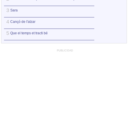
3
3
Sara
Sara
4
4
Cançó de l'atzar
Que el temps et tr
5
5
Que el temps et tracti bé
Llums de colors (l
PUBLICIDAD