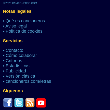
© 2026 CANCIONEROS.COM
Notas legales
•
Qué es cancioneros
•
Aviso legal
•
Política de cookies
Servicios
•
Contacto
•
Cómo colaborar
•
Criterios
•
Estadísticas
•
Publicidad
•
Versión clásica
•
cancioneros.com/letras
Síguenos