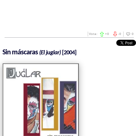
Vota:
+
0
-
0
0
Sin máscaras
(El juglar)
[2004]