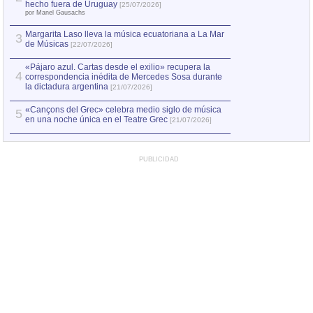
Capturan en Chile
2
hecho fuera de Uruguay
[25/07/2026]
el asesinato de Ví
por Manel Gausachs
Margarita Laso lleva la música ecuatoriana a La Mar
3
de Músicas
[22/07/2026]
«Pájaro azul. Cartas desde el exilio» recupera la
4
correspondencia inédita de Mercedes Sosa durante
la dictadura argentina
[21/07/2026]
«Cançons del Grec» celebra medio siglo de música
5
en una noche única en el Teatre Grec
[21/07/2026]
PUBLICIDAD