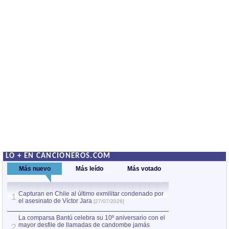
LO + EN CANCIONEROS.COM
Más nuevo
Más leído
Más votado
Capturan en Chile al último exmilitar condenado por
La comparsa Bantú
1
el asesinato de Víctor Jara
mayor desfile de
1
[27/07/2026]
hecho fuera de U
por Manel Gausachs
La comparsa Bantú celebra su 10º aniversario con el
mayor desfile de llamadas de candombe jamás
2