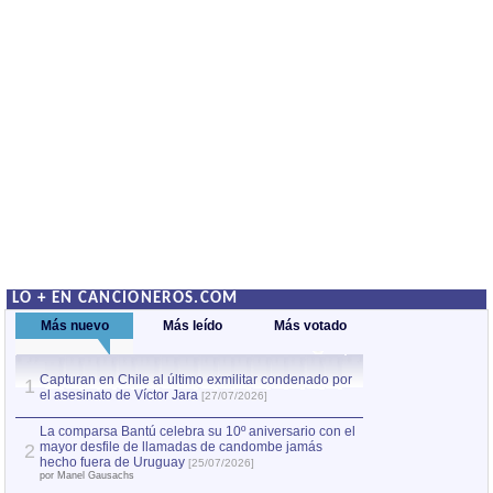
LO + EN CANCIONEROS.COM
Más nuevo
Más leído
Más votado
Capturan en Chile al último exmilitar condenado por
La comparsa Bantú
1
el asesinato de Víctor Jara
mayor desfile de
1
[27/07/2026]
hecho fuera de U
por Manel Gausachs
La comparsa Bantú celebra su 10º aniversario con el
mayor desfile de llamadas de candombe jamás
2
Capturan en Chile
2
hecho fuera de Uruguay
[25/07/2026]
el asesinato de Ví
por Manel Gausachs