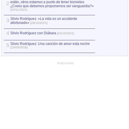
están, otros estamos a punto de tener biznietos.
2
¿Crees que debemos proponernos ser vanguardia?»
Silvio Rodríguez
3
[10/11/2021]
[15/05/2016]
Silvio Rodríguez: «La vida es un accidente
4
3
Las expediciones
afortunado»
[29/10/2021]
5
Una nueva apues
4
Silvio Rodríguez con Diákara
[04/10/2021]
Silvio Rodríguez: Una canción de amor esta noche
5
[15/05/2016]
PUBLICIDAD