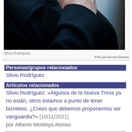
Silvio Rodríguez.
© Kaloian Santos Cabrera
Personas/grupos relacionados
Silvio Rodríguez
Artículos relacionados
Silvio Rodríguez: «Algunos de la Nueva Trova ya
no están, otros estamos a punto de tener
biznietos. ¿Crees que debemos proponernos ser
vanguardia?»
[10/11/2021]
por Alberto Montoya Alonso