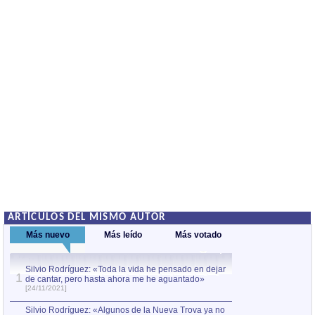
ARTÍCULOS DEL MISMO AUTOR
Más nuevo
Más leído
Más votado
Silvio Rodríguez: «Toda la vida he pensado en dejar
Notas para el XXX
1
1
de cantar, pero hasta ahora me he aguantado»
«Unicornio» de S
[24/11/2021]
2
Días y flores
[09/1
Silvio Rodríguez: «Algunos de la Nueva Trova ya no