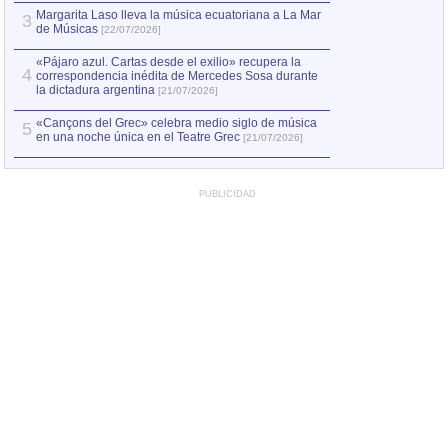
Margarita Laso lleva la música ecuatoriana a La Mar
3
de Músicas
[22/07/2026]
«Pájaro azul. Cartas desde el exilio» recupera la
4
correspondencia inédita de Mercedes Sosa durante
la dictadura argentina
[21/07/2026]
«Cançons del Grec» celebra medio siglo de música
5
en una noche única en el Teatre Grec
[21/07/2026]
PUBLICIDAD