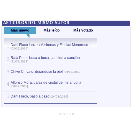
ARTÍCULOS DEL MISMO AUTOR
Más nuevo
Más leído
Más votado
Dani Flaco lanza «Verbenas y Fiestas Menores»
Cecilia Todd: La
1
1
[03/02/2017]
[26/02/2008]
Rafa Pons: boca a boca, canción a canción
Rafa Pons: boca 
2
2
[21/07/2013]
[21/07/2013]
3
3
Chivo Chivato, dejándose la piel
Rafa Pons: «Un 
[05/03/2012]
Alfonso Mora, gafas de cristal de melancolía
4
4
Joan Isaac: Jugar
[08/02/2011]
5
Marina Rossell: V
5
Dani Flaco, paso a paso
[24/03/2010]
PUBLICIDAD