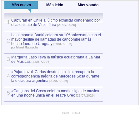
Más nuevo
Más leído
Más votado
Capturan en Chile al último exmilitar condenado por
La comparsa Bantú
1
el asesinato de Víctor Jara
mayor desfile de
1
[27/07/2026]
hecho fuera de U
por Manel Gausachs
La comparsa Bantú celebra su 10º aniversario con el
mayor desfile de llamadas de candombe jamás
2
Capturan en Chile
2
hecho fuera de Uruguay
[25/07/2026]
el asesinato de Ví
por Manel Gausachs
Margarita Laso lleva la música ecuatoriana a La Mar
3
de Músicas
[22/07/2026]
«Pájaro azul. Cartas desde el exilio» recupera la
4
correspondencia inédita de Mercedes Sosa durante
la dictadura argentina
[21/07/2026]
«Cançons del Grec» celebra medio siglo de música
5
en una noche única en el Teatre Grec
[21/07/2026]
PUBLICIDAD