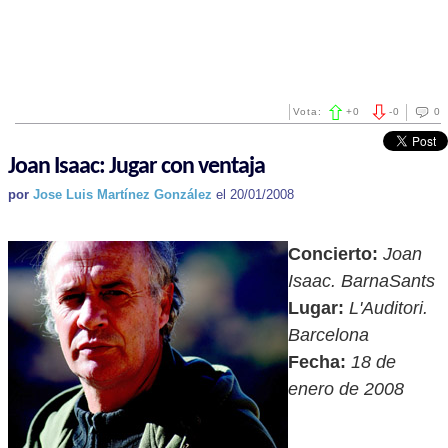
Vota:
+
0
-
0
0
Joan Isaac: Jugar con ventaja
por
Jose Luis Martínez González
el 20/01/2008
Concierto:
Joan
Isaac. BarnaSants
Lugar:
L'Auditori.
Barcelona
Fecha:
18 de
enero de 2008