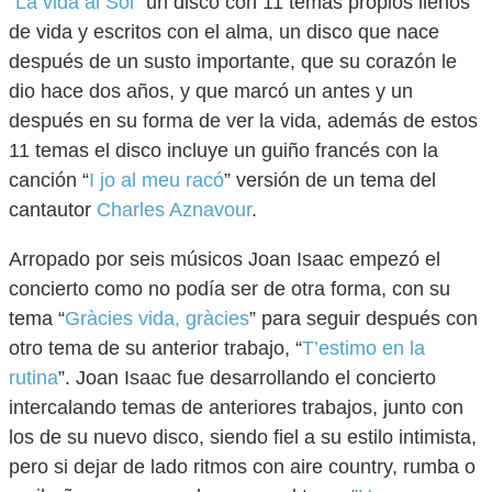
“
La vida al Sol
” un disco con 11 temas propios llenos
de vida y escritos con el alma, un disco que nace
después de un susto importante, que su corazón le
dio hace dos años, y que marcó un antes y un
después en su forma de ver la vida, además de estos
11 temas el disco incluye un guiño francés con la
canción “
I jo al meu racó
” versión de un tema del
cantautor
Charles Aznavour
.
Arropado por seis músicos Joan Isaac empezó el
concierto como no podía ser de otra forma, con su
tema “
Gràcies vida, gràcies
” para seguir después con
otro tema de su anterior trabajo, “
T’estimo en la
rutina
”. Joan Isaac fue desarrollando el concierto
intercalando temas de anteriores trabajos, junto con
los de su nuevo disco, siendo fiel a su estilo intimista,
pero si dejar de lado ritmos con aire country, rumba o