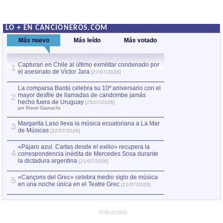
LO + EN CANCIONEROS.COM
Más nuevo
Más leído
Más votado
Capturan en Chile al último exmilitar condenado por
La comparsa Bantú
1
el asesinato de Víctor Jara
mayor desfile de
1
[27/07/2026]
hecho fuera de U
por Manel Gausachs
La comparsa Bantú celebra su 10º aniversario con el
mayor desfile de llamadas de candombe jamás
2
Capturan en Chile
2
hecho fuera de Uruguay
[25/07/2026]
el asesinato de Ví
por Manel Gausachs
Margarita Laso lleva la música ecuatoriana a La Mar
Margarita Laso ll
3
3
de Músicas
de Músicas
[22/07/2026]
[22/07
«Pájaro azul. Cartas desde el exilio» recupera la
4
correspondencia inédita de Mercedes Sosa durante
la dictadura argentina
[21/07/2026]
«Cançons del Grec» celebra medio siglo de música
5
en una noche única en el Teatre Grec
[21/07/2026]
PUBLICIDAD