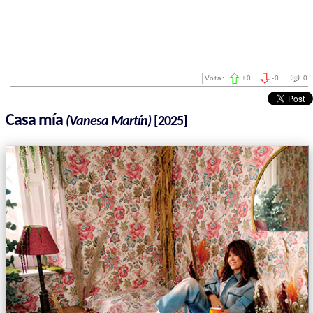
Vota:
+
0
-
0
0
Casa mía
(Vanesa Martín)
[2025]