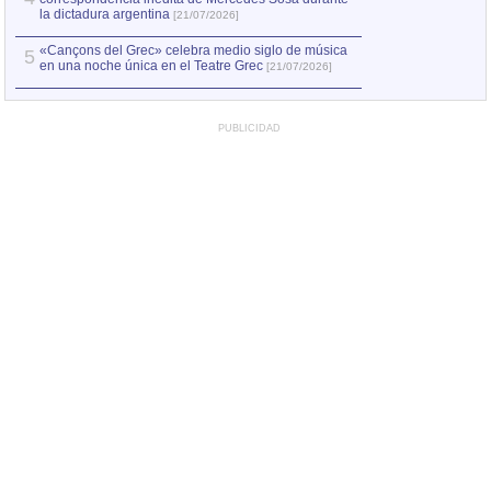
la dictadura argentina
[21/07/2026]
«Cançons del Grec» celebra medio siglo de música
5
en una noche única en el Teatre Grec
[21/07/2026]
PUBLICIDAD