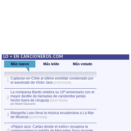
LO + EN CANCIONEROS.COM
Más nuevo
Más leído
Más votado
Capturan en Chile al último exmilitar condenado por
La comparsa Bantú
1
el asesinato de Víctor Jara
mayor desfile de
1
[27/07/2026]
hecho fuera de U
por Manel Gausachs
La comparsa Bantú celebra su 10º aniversario con el
mayor desfile de llamadas de candombe jamás
2
Capturan en Chile
2
hecho fuera de Uruguay
[25/07/2026]
el asesinato de Ví
por Manel Gausachs
Margarita Laso lleva la música ecuatoriana a La Mar
3
de Músicas
[22/07/2026]
«Pájaro azul. Cartas desde el exilio» recupera la
4
correspondencia inédita de Mercedes Sosa durante