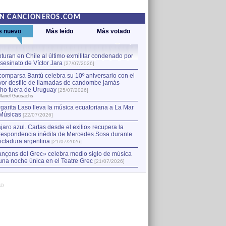
EN CANCIONEROS.COM
s nuevo
Más leído
Más votado
turan en Chile al último exmilitar condenado por
La comparsa Bantú celebra s
asesinato de Víctor Jara
mayor desfile de llamadas
1
[27/07/2026]
hecho fuera de Uruguay
[25
comparsa Bantú celebra su 10º aniversario con el
por Manel Gausachs
or desfile de llamadas de candombe jamás
Capturan en Chile al último
2
ho fuera de Uruguay
[25/07/2026]
el asesinato de Víctor Jara
[
Manel Gausachs
garita Laso lleva la música ecuatoriana a La Mar
Músicas
[22/07/2026]
jaro azul. Cartas desde el exilio» recupera la
respondencia inédita de Mercedes Sosa durante
dictadura argentina
[21/07/2026]
nçons del Grec» celebra medio siglo de música
una noche única en el Teatre Grec
[21/07/2026]
AD