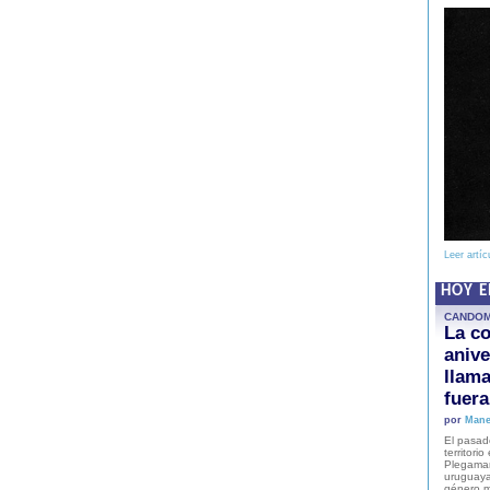
Leer artíc
HOY 
CANDO
La co
anive
llam
fuer
por
Mane
El pasad
territori
Plegaman
uruguaya
género m