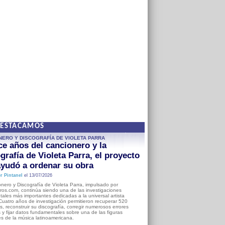
DESTACAMOS
NERO Y DISCOGRAFÍA DE VIOLETA PARRA
e años del cancionero y la
grafía de Violeta Parra, el proyecto
yudó a ordenar su obra
r Pintanel
el 13/07/2026
nero y Discografía de Violeta Parra, impulsado por
ros.com, continúa siendo una de las investigaciones
ales más importantes dedicadas a la universal artista
Cuatro años de investigación permitieron recuperar 520
, reconstruir su discografía, corregir numerosos errores
s y fijar datos fundamentales sobre una de las figuras
es de la música latinoamericana.