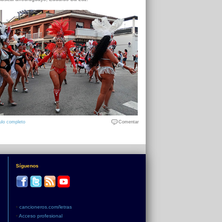
ulo completo
Comentar
Síguenos
•
cancioneros.com/letras
•
Acceso profesional