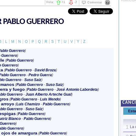
PUBLICID
Vota:
+
1
-
2
Comentar
R PABLO GUERRERO
J
L
M
N
O
P
Q
R
S
T
U
V
Y
Z
ablo Guerrero
)
 Guerrero
)
lle
(
Pablo Guerrero
)
o Guerrero
)
ta
(
Pablo Guerrero
-
David Broza
)
Pablo Guerrero
-
Pedro Guerra
)
blo Guerrero
-
Suso Saiz
)
 manos
(
Pablo Guerrero
-
Suso Saiz
)
ierra y fuego
(
Pablo Guerrero
-
José Antonio Labordeta
)
blo Guerrero
-
Juan Alberto Arteche Gual
)
gros
(
Pablo Guerrero
-
Luis Mendo
)
CANC
 arroyo
(
Luis Chamizo
-
Pablo Guerrero
)
blo Guerrero
-
Suso Saiz
)
Est
espigas
(
Pablo Guerrero
)
atriz Blanco
-
Pablo Guerrero
)
 Guerrero
)
1
La 
ablo Guerrero
)
 ojos de amargura
(
Pablo Guerrero
)