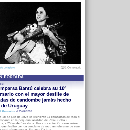
ulo completo
1 Comentario
EN PORTADA
MBE
mparsa Bantú celebra su 10º
rsario con el mayor desfile de
adas de candombe jamás hecho
a de Uruguay
l Gausachs
el 25/07/2026
o 18 de julio de 2026 se reunieron 11 comparsas de todo el
o español en la pequeña localidad de Palau-Solità i
s, a 25 km de Barcelona. Una concentración carnavalera
 que finalizó con un concierto de todo un referente de este
usical afrouruguayo, Eduardo Da Luz.