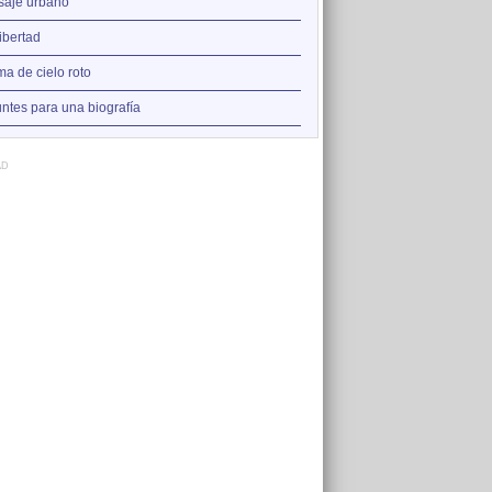
2
saje urbano
Agua, aire, tierra y fuego
3
libertad
Hoy que te amo
4
a de cielo roto
Mi libertad
5
ntes para una biografía
Caballo de cartón
AD