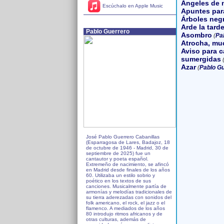
Ángeles de 
Escúchalo en Apple Music
Apuntes para
Árboles neg
Arde la tard
Pablo Guerrero
Asombro
(
Pa
Atrocha, mu
Aviso para c
sumergidas
Azar
(
Pablo G
José Pablo Guerrero Cabanillas
(Esparragosa de Lares, Badajoz, 18
de octubre de 1946 - Madrid, 30 de
septiembre de 2025) fue un
cantautor y poeta español.
Extremeño de nacimiento, se afincó
en Madrid desde finales de los años
60. Utilizaba un estilo sobrio y
poético en los textos de sus
canciones. Musicalmente partía de
armonías y melodías tradicionales de
su tierra aderezadas con sonidos del
folk americano, el rock, el jazz o el
flamenco. A mediados de los años
80 introdujo ritmos africanos y de
otras culturas, además de