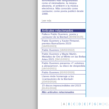
sonoridades más vanguardistas
como el minimalismo, la música
aleatoria, el ambient o la música
electrónica. Más conocido como
cantautor, como poeta publicó desde
1988.
Leer más
Artículos relacionados
Fallece Pablo Guerrero, poeta y
cantautor de la libertad
[30/09/2025]
Pablo Guerrero y Xavier Pintanel,
premios BarnaSants 2023
[19/05/2023]
Pablo Guerrero
[18/02/2022]
Pablo Guerrero y Mayte Martín,
Medallas de Oro al Mérito en las Bellas
Artes 2021
[29/12/2021]
Pablo Guerrero presenta «Y volvimos
a abrazarnos», su disco de despedida
[16/10/2021]
Pablo Guerrero
[02/02/2020]
Llanes rinde homenaje a los
«cantautores de la libertad»
[23/03/2016]
15 discos imprescindibles del 2015
[01/01/2016]
Más artículos relacionados
A
B
C
D
E
F
G
H
I