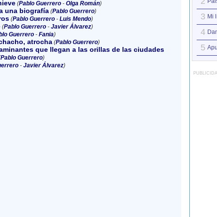
2
Pai
nieve
(
Pablo Guerrero
-
Olga Román
)
 una biografía
(
Pablo Guerrero
)
3
Mi 
ros
(
Pablo Guerrero
-
Luis Mendo
)
e
(
Pablo Guerrero
-
Javier Álvarez
)
4
Dam
blo Guerrero
-
Fania
)
chacho, atrocha
(
Pablo Guerrero
)
5
Apu
aminantes que llegan a las orillas de las ciudades
(
Pablo Guerrero
)
uerrero
-
Javier Álvarez
)
PUBLICID