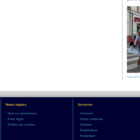
Leer artíc
Notas legales
Servicios
•
Qué es cancioneros
•
Contacto
•
Aviso legal
•
Cómo colaborar
•
Política de cookies
•
Criterios
•
Estadísticas
•
Publicidad