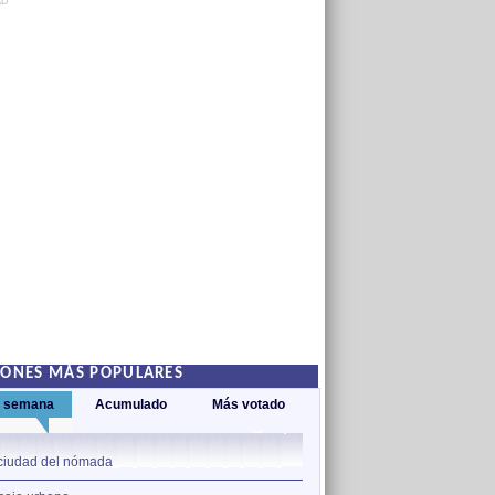
AD
IONES MÁS POPULARES
a semana
Acumulado
Más votado
1
ciudad del nómada
A cántaros