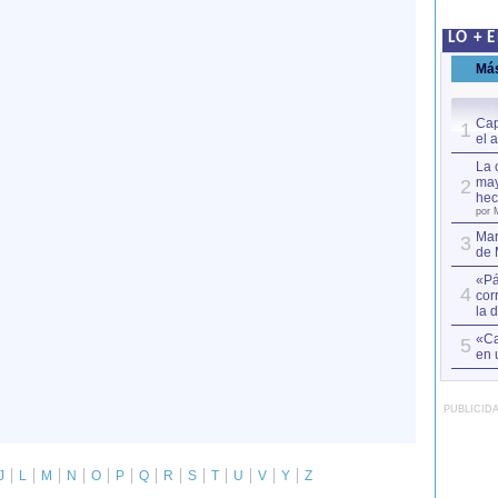
LO + 
Má
Cap
1
el 
La 
may
2
hec
por 
Mar
3
de 
«Pá
4
cor
la 
«Ca
5
en 
PUBLICID
J
L
M
N
O
P
Q
R
S
T
U
V
Y
Z