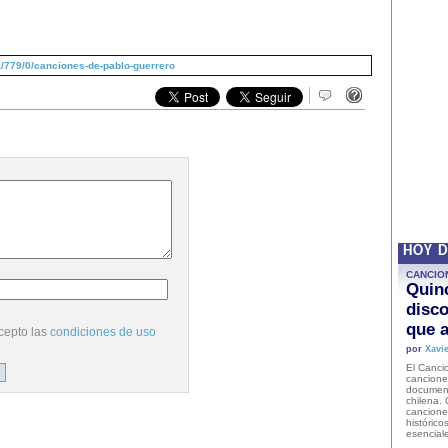
/779/0/canciones-de-pablo-guerrero
HOY 
CANCIO
Quinc
disco
que a
cepto las
condiciones de uso
por
Xavie
El Cancio
cancione
document
chilena. 
canciones
histórico
esencial