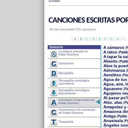
AUTORES
CANCIONES ESCRITAS PO
Se han encontrado 221 canciones.
A
B
C
D
E
F
G
H
I
Sumario
A cántaros
(
P
La página principal de
A ratos
(
Pablo
Pablo Guerrero
A tapar la ca
Abierto
(
Pabl
Cancionero
Abre la puer
Adivinanza
(
Discografía
Aerolitos
(
Pa
Agua de tus
Discografía cronológica
Agua, aire, t
ascendente
Aguacero
(
Pa
Discografía cronológica
Agujeros ne
descendente
Al pasar po'l
Canciones compuestas por
Alas. alas
(
Pa
Pablo Guerrero
Amapolas y 
Cancioneros con canciones
Amazona
(
Be
de Pablo Guerrero
Amiga
(
Pablo
Anastasía
(
P
Trovapedia
Ángeles con