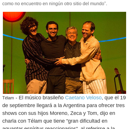
como no encuentro en ningún otro sitio del mundo".
- El músico brasileño
Caetano Veloso
, que el 19
Télam
de septiembre llegará a la Argentina para ofrecer tres
shows con sus hijos Moreno, Zeca y Tom, dijo en
charla con Télam que tiene "gran dificultad en
aguantar espíritus reaccionarios", al referirse a la