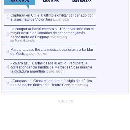
Más nuevo
Más leído
Más votado
Capturan en Chile al último exmilitar condenado por
La comparsa Bantú
1
el asesinato de Víctor Jara
mayor desfile de
1
[27/07/2026]
hecho fuera de U
por Manel Gausachs
La comparsa Bantú celebra su 10º aniversario con el
mayor desfile de llamadas de candombe jamás
2
Capturan en Chile
2
hecho fuera de Uruguay
[25/07/2026]
el asesinato de Ví
por Manel Gausachs
Margarita Laso lleva la música ecuatoriana a La Mar
3
de Músicas
[22/07/2026]
«Pájaro azul. Cartas desde el exilio» recupera la
4
correspondencia inédita de Mercedes Sosa durante
la dictadura argentina
[21/07/2026]
«Cançons del Grec» celebra medio siglo de música
5
en una noche única en el Teatre Grec
[21/07/2026]
PUBLICIDAD