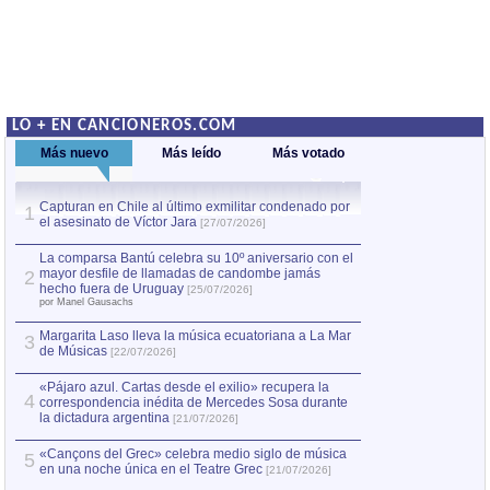
LO + EN CANCIONEROS.COM
Más nuevo
Más leído
Más votado
Capturan en Chile al último exmilitar condenado por
Capturan en Chile
1
1
el asesinato de Víctor Jara
el asesinato de Ví
[27/07/2026]
La comparsa Bantú celebra su 10º aniversario con el
mayor desfile de llamadas de candombe jamás
2
hecho fuera de Uruguay
[25/07/2026]
por Manel Gausachs
Margarita Laso lleva la música ecuatoriana a La Mar
3
de Músicas
[22/07/2026]
«Pájaro azul. Cartas desde el exilio» recupera la
4
correspondencia inédita de Mercedes Sosa durante
la dictadura argentina
[21/07/2026]
«Cançons del Grec» celebra medio siglo de música
5
en una noche única en el Teatre Grec
[21/07/2026]