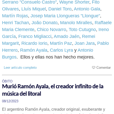
Serrano "Consuelo Castro"
,
Wayne Shorter
,
Fito
Olivares
,
Lluís Miquel
,
Daniel Toro
,
Antonio Gala
,
Martín Rojas
,
Josep Maria Llongueras "Llongue"
,
Henri Tachan
,
João Donato
,
Manolo Miralles
,
Raffaele
Maria Clemente
,
Chico Novarro
,
Toto Cutugno
,
Ireno
García
,
Franco Migliacci
,
Amado Jaén
,
Remei
Margarit
,
Ricardo Iorio
,
Martín Paz
,
Joan Jara
,
Pablo
Herrero
,
Ramón Ayala
,
Carlos Lyra
y
Antonio
Burgos
. Ellos y ellas nos han hecho mejores.
Leer artículo completo
Comentar
ÓBITO
Murió Ramón Ayala, el creador infinito de la
música del litoral
08/12/2023
El argentino Ramón Ayala, creador original, exuberante y