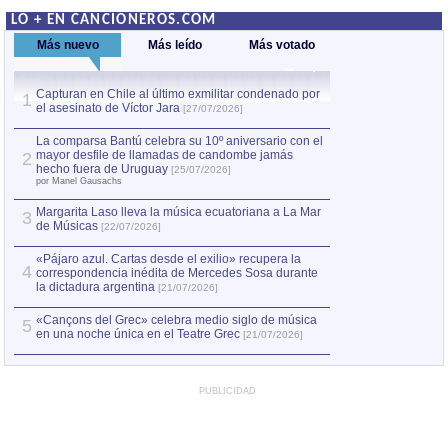
LO + EN CANCIONEROS.COM
Más nuevo
Más leído
Más votado
Capturan en Chile al último exmilitar condenado por
La comparsa Bantú
1
el asesinato de Víctor Jara
mayor desfile de
1
[27/07/2026]
hecho fuera de U
por Manel Gausachs
La comparsa Bantú celebra su 10º aniversario con el
mayor desfile de llamadas de candombe jamás
2
Capturan en Chile
2
hecho fuera de Uruguay
[25/07/2026]
el asesinato de Ví
por Manel Gausachs
Margarita Laso lleva la música ecuatoriana a La Mar
3
de Músicas
[22/07/2026]
«Pájaro azul. Cartas desde el exilio» recupera la
4
correspondencia inédita de Mercedes Sosa durante
la dictadura argentina
[21/07/2026]
«Cançons del Grec» celebra medio siglo de música
5
en una noche única en el Teatre Grec
[21/07/2026]
PUBLICIDAD