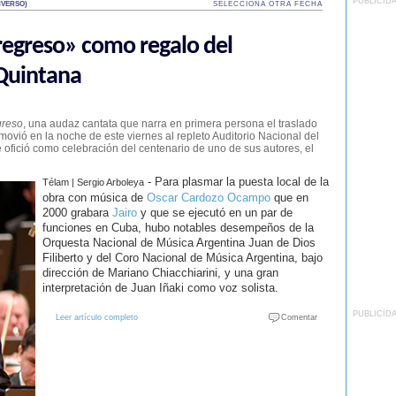
PUBLICID
NVERSO)
SELECCIONA OTRA FECHA
 regreso» como regalo del
Quintana
greso
, una audaz cantata que narra en primera persona el traslado
vió en la noche de este viernes al repleto Auditorio Nacional del
 ofició como celebración del centenario de uno de sus autores, el
- Para plasmar la puesta local de la
Télam | Sergio Arboleya
obra con música de
Oscar Cardozo Ocampo
que en
2000 grabara
Jairo
y que se ejecutó en un par de
funciones en Cuba, hubo notables desempeños de la
Orquesta Nacional de Música Argentina Juan de Dios
Filiberto y del Coro Nacional de Música Argentina, bajo
dirección de Mariano Chiacchiarini, y una gran
interpretación de Juan Iñaki como voz solista.
PUBLICID
Leer artículo completo
Comentar