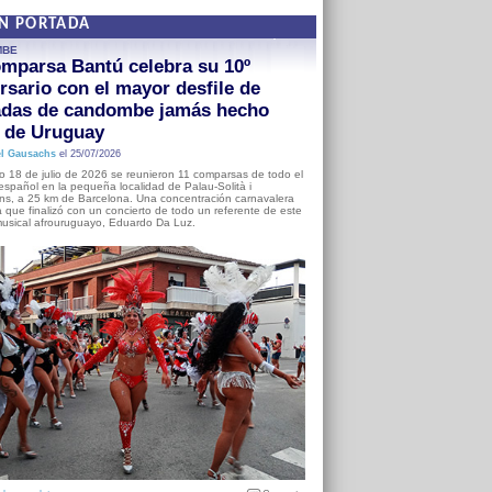
EN PORTADA
MBE
mparsa Bantú celebra su 10º
rsario con el mayor desfile de
adas de candombe jamás hecho
a de Uruguay
l Gausachs
el 25/07/2026
o 18 de julio de 2026 se reunieron 11 comparsas de todo el
o español en la pequeña localidad de Palau-Solità i
s, a 25 km de Barcelona. Una concentración carnavalera
 que finalizó con un concierto de todo un referente de este
usical afrouruguayo, Eduardo Da Luz.