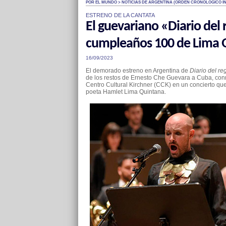
POR EL MUNDO > NOTICIAS DE ARGENTINA (ÓRDEN CRONOLÓGICO I
ESTRENO DE LA CANTATA
El guevariano «Diario del
cumpleaños 100 de Lima 
16/09/2023
El demorado estreno en Argentina de
Diario del re
de los restos de Ernesto Che Guevara a Cuba, conmo
Centro Cultural Kirchner (CCK) en un concierto que
poeta Hamlet Lima Quintana.