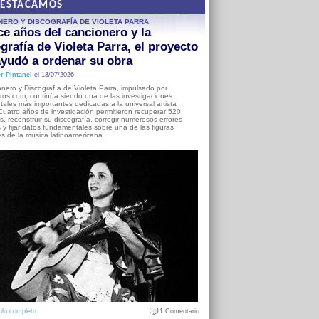
DESTACAMOS
NERO Y DISCOGRAFÍA DE VIOLETA PARRA
e años del cancionero y la
grafía de Violeta Parra, el proyecto
yudó a ordenar su obra
r Pintanel
el 13/07/2026
nero y Discografía de Violeta Parra, impulsado por
ros.com, continúa siendo una de las investigaciones
ales más importantes dedicadas a la universal artista
Cuatro años de investigación permitieron recuperar 520
, reconstruir su discografía, corregir numerosos errores
s y fijar datos fundamentales sobre una de las figuras
es de la música latinoamericana.
ulo completo
1 Comentario