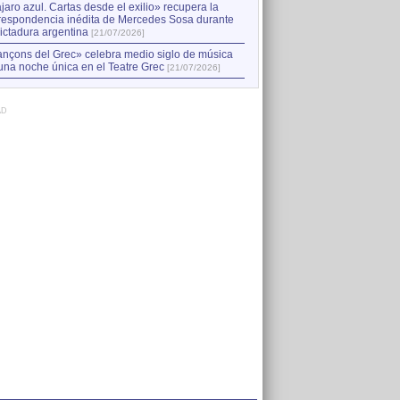
jaro azul. Cartas desde el exilio» recupera la
respondencia inédita de Mercedes Sosa durante
dictadura argentina
[21/07/2026]
nçons del Grec» celebra medio siglo de música
una noche única en el Teatre Grec
[21/07/2026]
AD