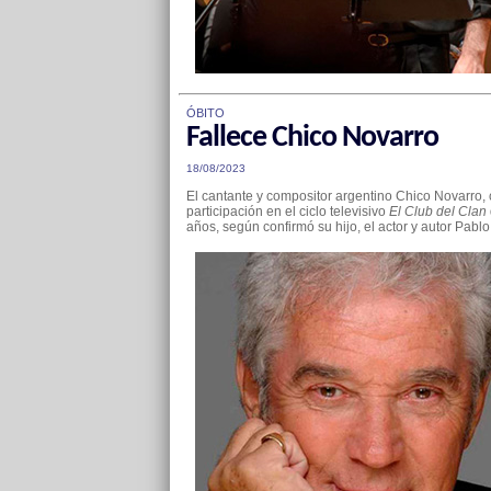
ÓBITO
Fallece Chico Novarro
18/08/2023
El cantante y compositor argentino Chico Novarro, c
participación en el ciclo televisivo
El Club del Clan
años, según confirmó su hijo, el actor y autor Pablo