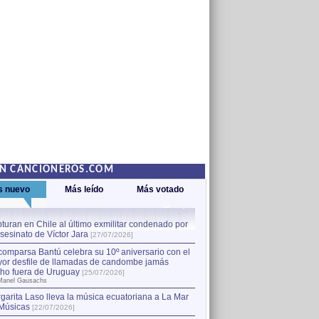
EN CANCIONEROS.COM
s nuevo
Más leído
Más votado
turan en Chile al último exmilitar condenado por
La comparsa Bantú celebra s
asesinato de Víctor Jara
mayor desfile de llamadas
1
[27/07/2026]
hecho fuera de Uruguay
[25
comparsa Bantú celebra su 10º aniversario con el
por Manel Gausachs
or desfile de llamadas de candombe jamás
Capturan en Chile al último
2
ho fuera de Uruguay
[25/07/2026]
el asesinato de Víctor Jara
[
Manel Gausachs
garita Laso lleva la música ecuatoriana a La Mar
Músicas
[22/07/2026]