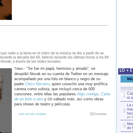
uyo salto a la fama en el rubro de la música se dio a partir de su
durante la década del 60, falleció durante las últimas horas a los 89
 Novak, a través de las redes sociales.
- "Se fue mi papá, hermoso y amado", se
Télam
LO + 
despidió Novak en su cuenta de Twitter en un mensaje
acompañado por una foto en blanco y negro de su
Má
padre
Chico Novarro
, quien cosechó una muy prolífica
carrera como solista, que incluyó cerca de 600
Cap
canciones, entre ellas las populares
Algo contigo
,
Carta
1
el 
de un león a otro
y
Un sábado más
, así como obras
para shows de teatro y películas.
La 
may
2
hec
Leer artículo completo
Comentar
por 
Mar
3
de 