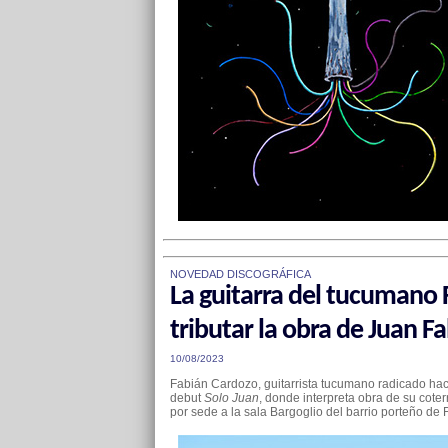
NOVEDAD DISCOGRÁFICA
La guitarra del tucumano 
tributar la obra de Juan Fa
10/08/2023
Fabián Cardozo, guitarrista tucumano radicado hace
debut
Solo Juan
, donde interpreta obra de su cote
por sede a la sala Bargoglio del barrio porteño de F