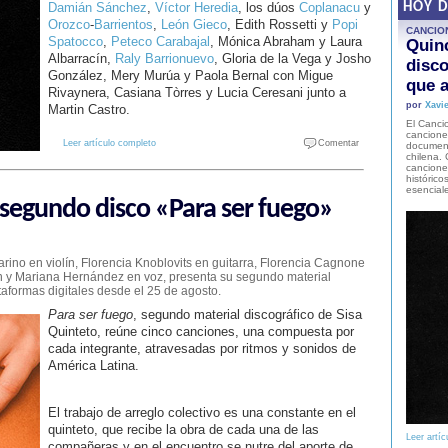
Damián Sánchez
,
Víctor Heredia
, los dúos
Coplanacu
y
HOY 
Orozco
-
Barrientos
,
León Gieco
, Edith Rossetti y
Popi
CANCIO
Spatocco
,
Peteco Carabajal
, Mónica Abraham y Laura
Quinc
Albarracín,
Raly Barrionuevo
, Gloria de la Vega y Josho
disco
González, Mery Murúa y Paola Bernal con Migue
que a
Rivaynera, Casiana Tòrres y Lucia Ceresani junto a
por
Xavie
Martin Castro.
El Cancio
cancione
Leer artículo completo
Comentar
document
chilena. 
canciones
histórico
esencial
 segundo disco «Para ser fuego»
rino en violín, Florencia Knoblovits en guitarra, Florencia Cagnone
ón y Mariana Hernández en voz, presenta su segundo material
taformas digitales desde el 25 de agosto.
Para ser fuego
, segundo material discográfico de Sisa
Quinteto, reúne cinco canciones, una compuesta por
cada integrante, atravesadas por ritmos y sonidos de
América Latina.
El trabajo de arreglo colectivo es una constante en el
quinteto, que recibe la obra de cada una de las
Leer artíc
compañeras y en el encuentro se nutre del aporte de