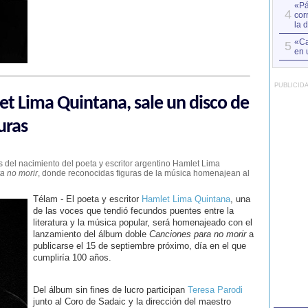
«Pá
4
cor
la 
«Ca
5
en 
PUBLICID
et Lima Quintana, sale un disco de
uras
 del nacimiento del poeta y escritor argentino Hamlet Lima
a no morir
, donde reconocidas figuras de la música homenajean al
Télam - El poeta y escritor
Hamlet Lima Quintana
, una
de las voces que tendió fecundos puentes entre la
literatura y la música popular, será homenajeado con el
lanzamiento del álbum doble
Canciones para no morir
a
publicarse el 15 de septiembre próximo, día en el que
cumpliría 100 años.
Del álbum sin fines de lucro participan
Teresa Parodi
junto al Coro de Sadaic y la dirección del maestro