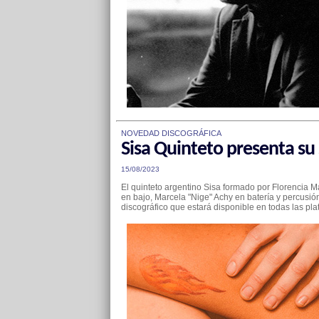
NOVEDAD DISCOGRÁFICA
Sisa Quinteto presenta su
15/08/2023
El quinteto argentino Sisa formado por Florencia Ma
en bajo, Marcela "Nige" Achy en batería y percusi
discográfico que estará disponible en todas las pla