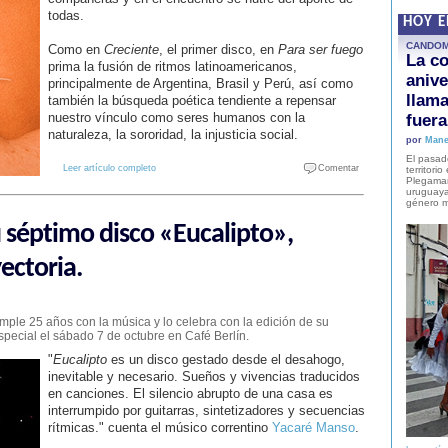
todas.
HOY 
CANDO
Como en
Creciente
, el primer disco, en
Para ser fuego
La co
prima la fusión de ritmos latinoamericanos,
anive
principalmente de Argentina, Brasil y Perú, así como
llam
también la búsqueda poética tendiente a repensar
nuestro vínculo como seres humanos con la
fuer
naturaleza, la sororidad, la injusticia social.
por
Mane
El pasad
Leer artículo completo
Comentar
territori
Plegaman
uruguaya
género m
 séptimo disco «Eucalipto»,
ectoria.
mple 25 años con la música y lo celebra con la edición de su
pecial el sábado 7 de octubre en Café Berlín.
"
Eucalipto
es un disco gestado desde el desahogo,
inevitable y necesario. Sueños y vivencias traducidos
en canciones. El silencio abrupto de una casa es
interrumpido por guitarras, sintetizadores y secuencias
rítmicas." cuenta el músico correntino
Yacaré Manso
.