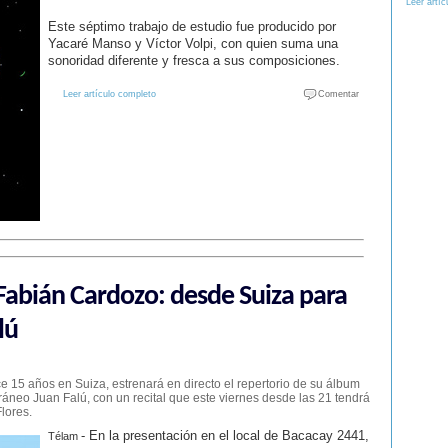
Leer artíc
Este séptimo trabajo de estudio fue producido por
Yacaré Manso y Víctor Volpi, con quien suma una
sonoridad diferente y fresca a sus composiciones.
Leer artículo completo
Comentar
Fabián Cardozo: desde Suiza para
lú
 15 años en Suiza, estrenará en directo el repertorio de su álbum
rráneo Juan Falú, con un recital que este viernes desde las 21 tendrá
lores.
- En la presentación en el local de Bacacay 2441,
Télam