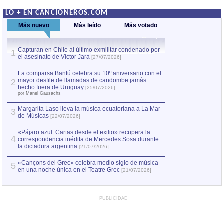
LO + EN CANCIONEROS.COM
Más nuevo
Más leído
Más votado
Capturan en Chile al último exmilitar condenado por
La comparsa Bantú
1
el asesinato de Víctor Jara
mayor desfile de
1
[27/07/2026]
hecho fuera de U
por Manel Gausachs
La comparsa Bantú celebra su 10º aniversario con el
mayor desfile de llamadas de candombe jamás
2
Capturan en Chile
2
hecho fuera de Uruguay
[25/07/2026]
el asesinato de Ví
por Manel Gausachs
Margarita Laso lleva la música ecuatoriana a La Mar
3
de Músicas
[22/07/2026]
«Pájaro azul. Cartas desde el exilio» recupera la
4
correspondencia inédita de Mercedes Sosa durante
la dictadura argentina
[21/07/2026]
«Cançons del Grec» celebra medio siglo de música
5
en una noche única en el Teatre Grec
[21/07/2026]
PUBLICIDAD