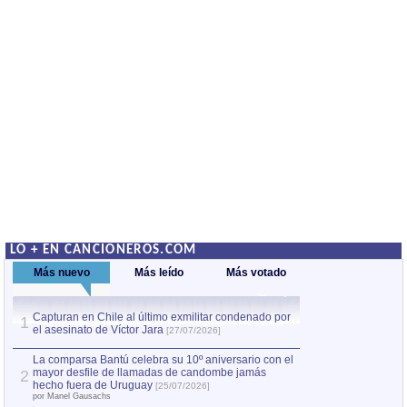
LO + EN CANCIONEROS.COM
Más nuevo
Más leído
Más votado
Capturan en Chile al último exmilitar condenado por
La comparsa Bantú
1
el asesinato de Víctor Jara
mayor desfile de
1
[27/07/2026]
hecho fuera de U
por Manel Gausachs
La comparsa Bantú celebra su 10º aniversario con el
mayor desfile de llamadas de candombe jamás
2
Capturan en Chile
2
hecho fuera de Uruguay
[25/07/2026]
el asesinato de Ví
por Manel Gausachs