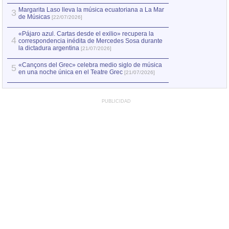
Margarita Laso lleva la música ecuatoriana a La Mar
3
de Músicas
[22/07/2026]
«Pájaro azul. Cartas desde el exilio» recupera la
4
correspondencia inédita de Mercedes Sosa durante
la dictadura argentina
[21/07/2026]
«Cançons del Grec» celebra medio siglo de música
5
en una noche única en el Teatre Grec
[21/07/2026]
PUBLICIDAD