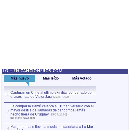
LO + EN CANCIONEROS.COM
Más nuevo
Más leído
Más votado
Capturan en Chile al último exmilitar condenado por
La comparsa Bantú
1
el asesinato de Víctor Jara
mayor desfile de
1
[27/07/2026]
hecho fuera de U
por Manel Gausachs
La comparsa Bantú celebra su 10º aniversario con el
mayor desfile de llamadas de candombe jamás
2
Capturan en Chile
2
hecho fuera de Uruguay
[25/07/2026]
el asesinato de Ví
por Manel Gausachs
Margarita Laso lleva la música ecuatoriana a La Mar
3