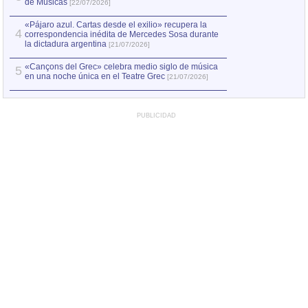
de Músicas
[22/07/2026]
«Pájaro azul. Cartas desde el exilio» recupera la
4
correspondencia inédita de Mercedes Sosa durante
la dictadura argentina
[21/07/2026]
«Cançons del Grec» celebra medio siglo de música
5
en una noche única en el Teatre Grec
[21/07/2026]
PUBLICIDAD